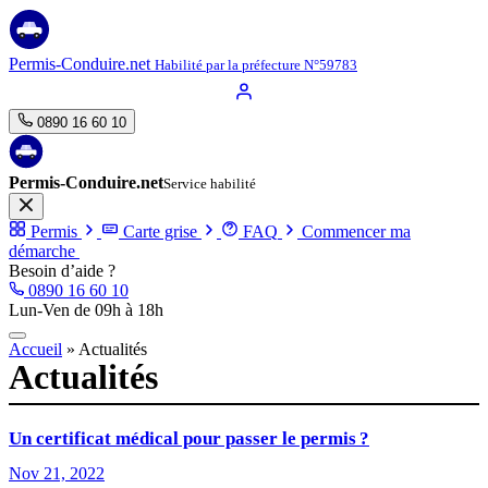
Aller
au
contenu
Permis-Conduire.net
Habilité par la préfecture N°59783
0890 16 60 10
Permis-Conduire.net
Service habilité
Permis
Carte grise
FAQ
Commencer ma
démarche
Besoin d’aide ?
0890 16 60 10
Lun-Ven de 09h à 18h
Accueil
»
Actualités
Actualités
Un certificat médical pour passer le permis ?
Nov 21, 2022