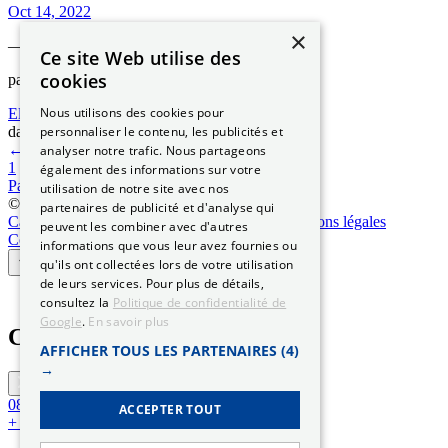
Oct 14, 2022
×
—
Ce site Web utilise des
cookies
par
Nous utilisons des cookies pour
Elizabeth NGUYEN
personnaliser le contenu, les publicités et
dans
Les démarches ANTS
←
Page précédente
analyser notre trafic. Nous partageons
1
2
3
4
…
10
également des informations sur votre
Page suivante
→
utilisation de notre site avec nos
© 2026 Permis-Conduire.net – SARL Need Cars
partenaires de publicité et d'analyse qui
Carte grise
Qui sommes-nous
Certification
Mentions légales
peuvent les combiner avec d'autres
Confidentialité
CGV
Contact
Actualités
informations que vous leur avez fournies ou
qu'ils ont collectées lors de votre utilisation
de leurs services. Pour plus de détails,
consultez la
Politique de confidentialité de
Google
.
En savoir plus
Contacter mon conseiller
AFFICHER TOUS LES PARTENAIRES
(4)
→
0890.16.60.10
Service 0,80 €/min
ACCEPTER TOUT
+ prix appel *