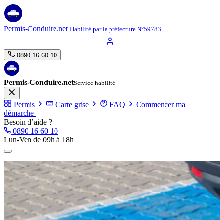
Aller
au
contenu
Permis-Conduire.net
Habilité par la préfecture N°59783
0890 16 60 10
Permis-Conduire.net
Service habilité
Permis
Carte grise
FAQ
Commencer ma
démarche
Besoin d’aide ?
0890 16 60 10
Lun-Ven de 09h à 18h