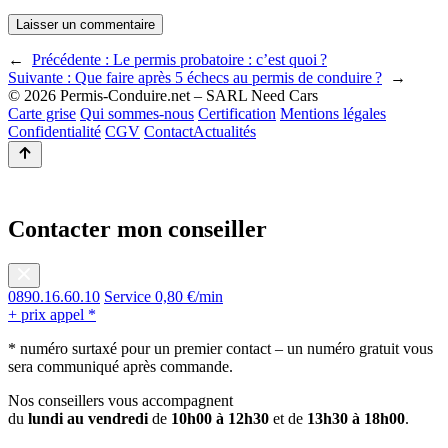
←
Précédente :
Le permis probatoire : c’est quoi ?
Suivante :
Que faire après 5 échecs au permis de conduire ?
→
© 2026 Permis-Conduire.net – SARL Need Cars
Carte grise
Qui sommes-nous
Certification
Mentions légales
Confidentialité
CGV
Contact
Actualités
Contacter mon conseiller
0890.16.60.10
Service 0,80 €/min
+ prix appel *
* numéro surtaxé pour un premier contact – un numéro gratuit vous
sera communiqué après commande.
Nos conseillers vous accompagnent
du
lundi au vendredi
de
10h00 à 12h30
et de
13h30 à 18h00
.