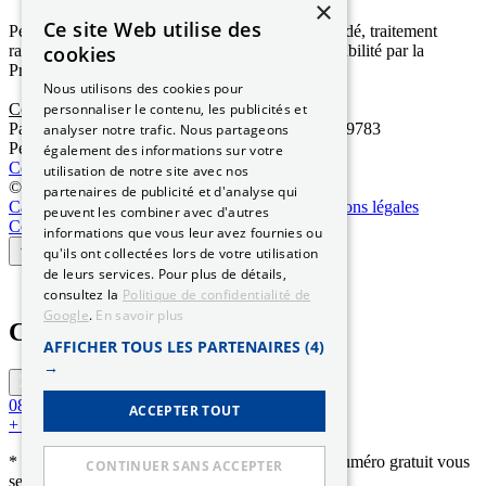
×
Ce site Web utilise des
Permis de conduire ou carte grise : formulaire guidé, traitement
cookies
rapide, accompagnement personnalisé. Service habilité par la
Préfecture et le Trésor Public.
Nous utilisons des cookies pour
personnaliser le contenu, les publicités et
Commencer ma démarche
Paiement sécurisé
Traitement 24h
Habilitation n° 59783
analyser notre trafic. Nous partageons
Permis & carte grise en ligne
Traitement sous 24h
également des informations sur votre
Commencer ma démarche
utilisation de notre site avec nos
© 2026 Permis-Conduire.net – SARL Need Cars
partenaires de publicité et d'analyse qui
Carte grise
Qui sommes-nous
Certification
Mentions légales
peuvent les combiner avec d'autres
Confidentialité
CGV
Contact
Actualités
informations que vous leur avez fournies ou
qu'ils ont collectées lors de votre utilisation
de leurs services. Pour plus de détails,
consultez la
Politique de confidentialité de
Google
.
En savoir plus
Contacter mon conseiller
AFFICHER TOUS LES PARTENAIRES
(4)
→
0890.16.60.10
Service 0,80 €/min
ACCEPTER TOUT
+ prix appel *
* numéro surtaxé pour un premier contact – un numéro gratuit vous
CONTINUER SANS ACCEPTER
sera communiqué après commande.