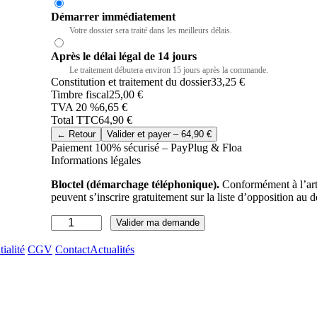
Démarrer immédiatement
Recommandé
Votre dossier sera traité dans les meilleurs délais.
Après le délai légal de 14 jours
Le traitement débutera environ 15 jours après la commande.
Constitution et traitement du dossier
33,25 €
Timbre fiscal
25,00 €
TVA 20 %
6,65 €
Total TTC
64,90 €
← Retour
Valider et payer –
64,90 €
Paiement 100% sécurisé – PayPlug & Floa
Informations légales
Bloctel (démarchage téléphonique).
Conformément à l’art
peuvent s’inscrire gratuitement sur la liste d’opposition a
q
Valider ma demande
u
a
ialité
CGV
Contact
Actualités
n
t
i
t
é