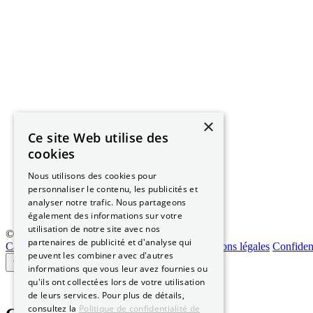
×
Ce site Web utilise des
cookies
Nous utilisons des cookies pour
personnaliser le contenu, les publicités et
analyser notre trafic. Nous partageons
également des informations sur votre
utilisation de notre site avec nos
© 2026 Permis-Conduire.net – SARL Need Cars
partenaires de publicité et d'analyse qui
Carte grise
Qui sommes-nous
Certification
Mentions légales
Confident
peuvent les combiner avec d'autres
informations que vous leur avez fournies ou
qu'ils ont collectées lors de votre utilisation
de leurs services. Pour plus de détails,
consultez la
Politique de confidentialité de