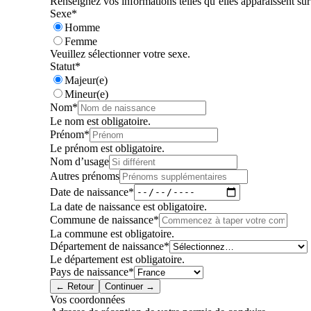
Renseignez vos informations telles qu’elles apparaissent sur 
Sexe
*
Homme
Femme
Veuillez sélectionner votre sexe.
Statut
*
Majeur(e)
Mineur(e)
Nom
*
Le nom est obligatoire.
Prénom
*
Le prénom est obligatoire.
Nom d’usage
Autres prénoms
Date de naissance
*
La date de naissance est obligatoire.
Commune de naissance
*
La commune est obligatoire.
Département de naissance
*
Le département est obligatoire.
Pays de naissance
*
← Retour
Continuer →
Vos coordonnées