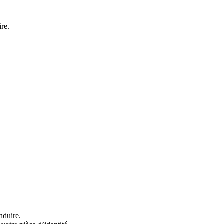
re.
nduire.