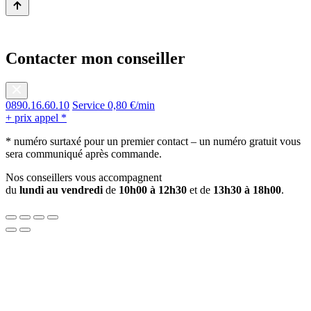
i
t
é
d
Contacter mon conseiller
e
V
o
l
0890.16.60.10
Service 0,80 €/min
d
+ prix appel *
e
p
* numéro surtaxé pour un premier contact – un numéro gratuit vous
e
sera communiqué après commande.
r
m
Nos conseillers vous accompagnent
i
du
lundi au vendredi
de
10h00 à 12h30
et de
13h30 à 18h00
.
s
d
e
c
o
n
d
u
i