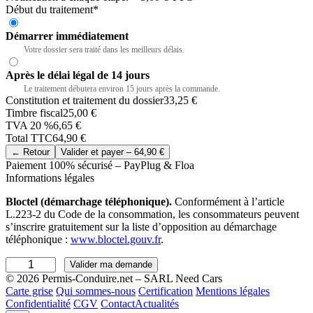
Début du traitement
*
Démarrer immédiatement
Recommandé
Votre dossier sera traité dans les meilleurs délais.
Après le délai légal de 14 jours
Le traitement débutera environ 15 jours après la commande.
Constitution et traitement du dossier
33,25 €
Timbre fiscal
25,00 €
TVA 20 %
6,65 €
Total TTC
64,90 €
← Retour
Valider et payer –
64,90 €
Paiement 100% sécurisé – PayPlug & Floa
Informations légales
Bloctel (démarchage téléphonique).
Conformément à l’article
L.223-2 du Code de la consommation, les consommateurs peuvent
s’inscrire gratuitement sur la liste d’opposition au démarchage
téléphonique :
www.bloctel.gouv.fr
.
q
Valider ma demande
u
© 2026 Permis-Conduire.net – SARL Need Cars
a
Carte grise
Qui sommes-nous
Certification
Mentions légales
n
Confidentialité
CGV
Contact
Actualités
t