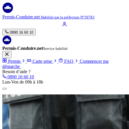
Aller
au
contenu
Permis-Conduire.net
Habilité par la préfecture N°59783
0890 16 60 10
Permis-Conduire.net
Service habilité
Permis
Carte grise
FAQ
Commencer ma
démarche
Besoin d’aide ?
0890 16 60 10
Lun-Ven de 09h à 18h