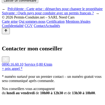
←
Précédente :
Carte grise : démarches pour changer le propriétaire
Suivante :
Quels pays pour conduire avec un permis français ?
→
© 2026 Permis-Conduire.net – SARL Need Cars
Carte grise
Qui sommes-nous
Certification
Mentions légales
Confidentialité
CGV
Contact
Actualités
Contacter mon conseiller
0890.16.60.10
Service 0,80 €/min
+ prix appel *
* numéro surtaxé pour un premier contact – un numéro gratuit vous
sera communiqué après commande.
Nos conseillers vous accompagnent
du
lundi au vendredi
de
10h00 à 12h30
et de
13h30 à 18h00
.