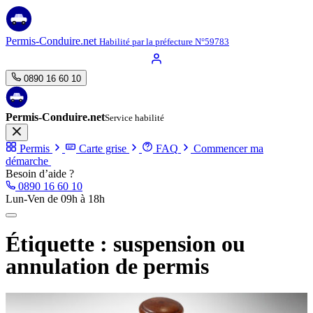
Aller
au
contenu
Permis-Conduire.net
Habilité par la préfecture N°59783
0890 16 60 10
Permis-Conduire.net
Service habilité
Permis
Carte grise
FAQ
Commencer ma
démarche
Besoin d’aide ?
0890 16 60 10
Lun-Ven de 09h à 18h
Étiquette :
suspension ou
annulation de permis