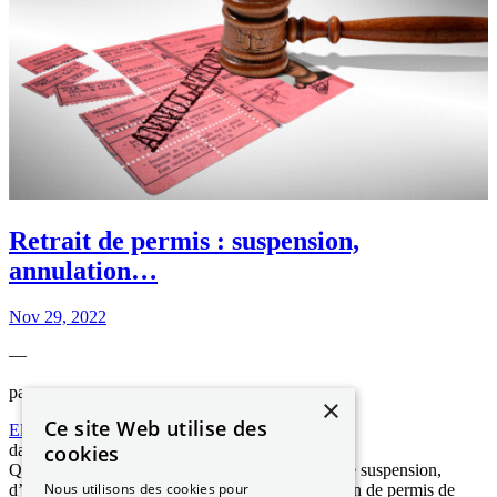
Retrait de permis : suspension,
annulation…
Nov 29, 2022
—
par
×
Ce site Web utilise des
Elizabeth NGUYEN
cookies
dans
Les démarches ANTS
Quel conducteur n’a pas encore entendu parler de suspension,
Nous utilisons des cookies pour
d’annulation, d’invalidation ou encore de rétention de permis de