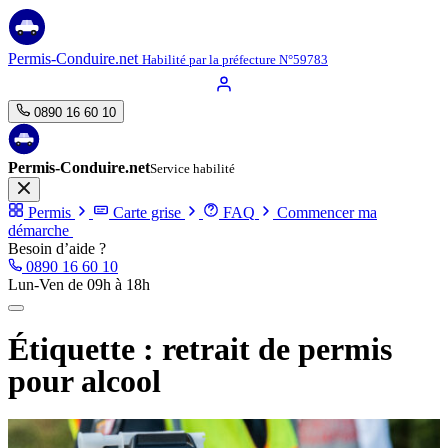
Aller
au
contenu
Permis-Conduire.net
Habilité par la préfecture N°59783
0890 16 60 10
Permis-Conduire.net
Service habilité
Permis
Carte grise
FAQ
Commencer ma
démarche
Besoin d’aide ?
0890 16 60 10
Lun-Ven de 09h à 18h
Étiquette :
retrait de permis
pour alcool