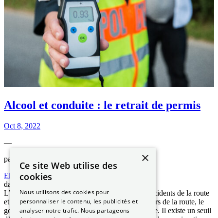
Alcool et conduite : le retrait de permis
Oct 8, 2022
—
×
par
Ce site Web utilise des
cookies
Elizabeth NGUYEN
dans
Les démarches ANTS
Nous utilisons des cookies pour
L’alcool au volant est à l’origine de nombreux accidents de la route
personnaliser le contenu, les publicités et
et de la mortalité routière. Pour protéger les usagers de la route, le
gouvernement interdit la conduite en état d’ivresse. Il existe un seuil
analyser notre trafic. Nous partageons