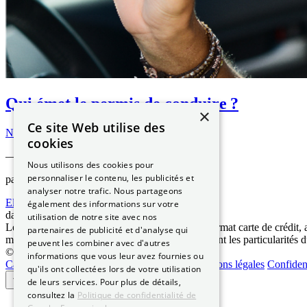
Qui émet le permis de conduire ?
×
Ce site Web utilise des
Nov 29, 2022
cookies
—
Nous utilisons des cookies pour
personnaliser le contenu, les publicités et
par
analyser notre trafic. Nous partageons
Elizabeth NGUYEN
également des informations sur votre
dans
Les démarches ANTS
utilisation de notre site avec nos
Le permis de conduire au format européen, ou format carte de crédit, 
partenaires de publicité et d'analyse qui
mais aussi ses procédures d’obtention. Quelles sont les particularit
peuvent les combiner avec d'autres
© 2026 Permis-Conduire.net – SARL Need Cars
informations que vous leur avez fournies ou
Carte grise
Qui sommes-nous
Certification
Mentions légales
Confident
qu'ils ont collectées lors de votre utilisation
de leurs services. Pour plus de détails,
consultez la
Politique de confidentialité de