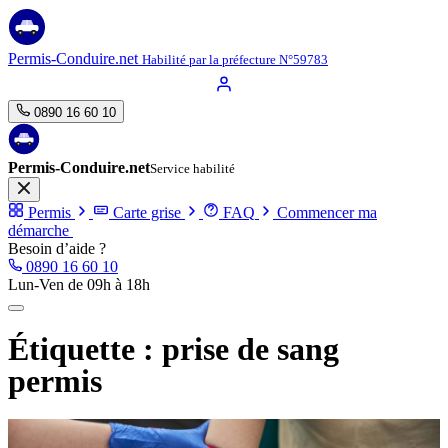
Aller
au
contenu
Permis-Conduire.net
Habilité par la préfecture N°59783
0890 16 60 10
Permis-Conduire.net
Service habilité
Permis
Carte grise
FAQ
Commencer ma
démarche
Besoin d’aide ?
0890 16 60 10
Lun-Ven de 09h à 18h
Étiquette :
prise de sang
permis