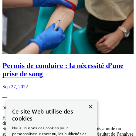
Permis de conduire : la nécessité d’une
prise de sang
Sep 27, 2022
—
×
par
Ce site Web utilise des
cookies
Elizabeth NGUYEN
dans
Les démarches ANTS
Nous utilisons des cookies pour
Suite à une infraction pour alcoolémie ou un permis annulé ou
personnaliser le contenu, les publicités et
suspendu, une prise de sang peut être exigée. Le résultat de l’analyse