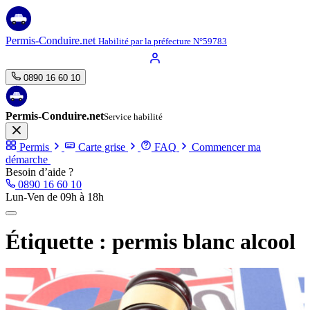
Aller
au
contenu
Permis-Conduire.net
Habilité par la préfecture N°59783
0890 16 60 10
Permis-Conduire.net
Service habilité
Permis
Carte grise
FAQ
Commencer ma
démarche
Besoin d’aide ?
0890 16 60 10
Lun-Ven de 09h à 18h
Étiquette :
permis blanc alcool