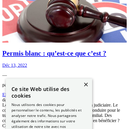
Permis blanc : qu’est-ce que c’est ?
Déc 13, 2022
—
×
par
Ce site Web utilise des
cookies
Elizabeth NGUYEN
dans
Les démarches ANTS
Nous utilisons des cookies pour
Le permis blanc permet d’aménager la suspension judiciaire. Le
personnaliser le contenu, les publicités et
conducteur concerné conserve ainsi son droit de conduire pour le
travail ou pour un autre motif grave médical ou familial. Des
analyser notre trafic. Nous partageons
conditions sont à réunir pour en profiter. Qui peut en bénéficier ?
également des informations sur votre
Comment l’obtenir ?
utilisation de notre site avec nos