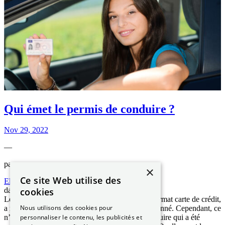
Qui émet le permis de conduire ?
Nov 29, 2022
—
par
×
Ce site Web utilise des
Elizabeth NGUYEN
cookies
dans
Les démarches ANTS
Le permis de conduire au format européen, ou format carte de crédit,
Nous utilisons des cookies pour
a remplacé l’ancien permis de conduire rose cartonné. Cependant, ce
personnaliser le contenu, les publicités et
n’est pas uniquement la forme du permis de conduire qui a été