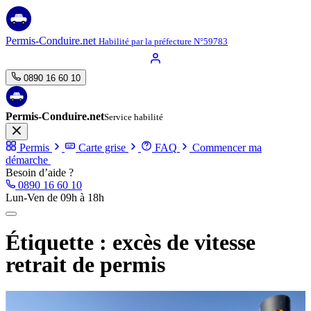
Aller
au
contenu
Permis-Conduire.net
Habilité par la préfecture N°59783
0890 16 60 10
Permis-Conduire.net
Service habilité
Permis
Carte grise
FAQ
Commencer ma
démarche
Besoin d’aide ?
0890 16 60 10
Lun-Ven de 09h à 18h
Étiquette :
excès de vitesse
retrait de permis