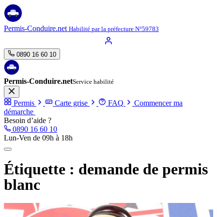
Aller
au
contenu
Permis-Conduire.net
Habilité par la préfecture N°59783
0890 16 60 10
Permis-Conduire.net
Service habilité
Permis
Carte grise
FAQ
Commencer ma
démarche
Besoin d’aide ?
0890 16 60 10
Lun-Ven de 09h à 18h
Étiquette :
demande de permis
blanc