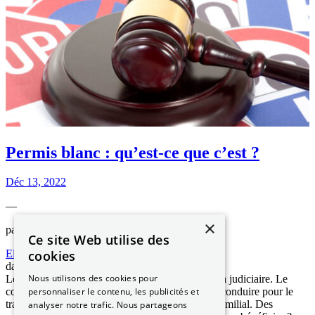
Permis blanc : qu’est-ce que c’est ?
Déc 13, 2022
—
×
par
Ce site Web utilise des
cookies
Elizabeth NGUYEN
dans
Les démarches ANTS
Nous utilisons des cookies pour
Le permis blanc permet d’aménager la suspension judiciaire. Le
personnaliser le contenu, les publicités et
conducteur concerné conserve ainsi son droit de conduire pour le
travail ou pour un autre motif grave médical ou familial. Des
analyser notre trafic. Nous partageons