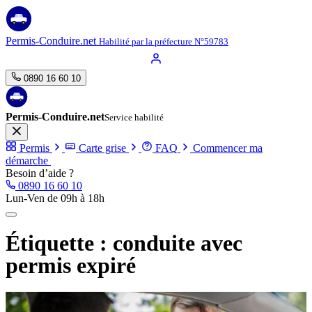
Aller
au
contenu
Permis-Conduire.net
Habilité par la préfecture N°59783
0890 16 60 10
Permis-Conduire.net
Service habilité
Permis
Carte grise
FAQ
Commencer ma
démarche
Besoin d’aide ?
0890 16 60 10
Lun-Ven de 09h à 18h
Étiquette :
conduite avec
permis expiré