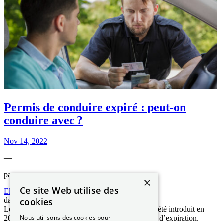
Permis de conduire expiré : peut-on
conduire avec ?
Nov 14, 2022
—
par
×
Ce site Web utilise des
Elizabeth NGUYEN
cookies
dans
Les démarches ANTS
Le permis de conduire au format carte de crédit a été introduit en
Nous utilisons des cookies pour
2013. Parmi ses particularités, il possède une date d’expiration.