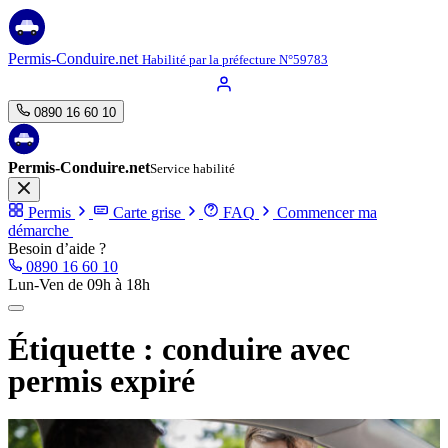
Aller
au
contenu
Permis-Conduire.net
Habilité par la préfecture N°59783
0890 16 60 10
Permis-Conduire.net
Service habilité
Permis
Carte grise
FAQ
Commencer ma
démarche
Besoin d’aide ?
0890 16 60 10
Lun-Ven de 09h à 18h
Étiquette :
conduire avec
permis expiré