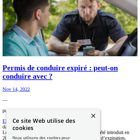
Permis de conduire expiré : peut-on
conduire avec ?
Nov 14, 2022
—
par
×
Ce site Web utilise des
Elizabeth NGUYEN
cookies
dans
Les démarches ANTS
Le permis de conduire au format carte de crédit a été introduit en
Nous utilisons des cookies pour
2013. Parmi ses particularités, il possède une date d’expiration.