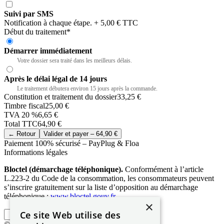
Suivi par SMS
Notification à chaque étape.
+ 5,00 € TTC
Début du traitement
*
Démarrer immédiatement
Recommandé
Votre dossier sera traité dans les meilleurs délais.
Après le délai légal de 14 jours
Le traitement débutera environ 15 jours après la commande.
Constitution et traitement du dossier
33,25 €
Timbre fiscal
25,00 €
TVA 20 %
6,65 €
Total TTC
64,90 €
← Retour
Valider et payer –
64,90 €
Paiement 100% sécurisé – PayPlug & Floa
Informations légales
Bloctel (démarchage téléphonique).
Conformément à l’article
L.223-2 du Code de la consommation, les consommateurs peuvent
s’inscrire gratuitement sur la liste d’opposition au démarchage
téléphonique :
www.bloctel.gouv.fr
.
×
q
Ce site Web utilise des
Valider ma demande
u