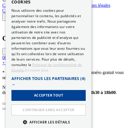
© 2026 Permis-Conduire.net – SARL Need Cars
cookies
a
Carte grise
Qui sommes-nous
Certification
Mentions légales
n
Confidentialité
CGV
Contact
Actualités
Nous utilisons des cookies pour
t
personnaliser le contenu, les publicités et
i
analyser notre trafic. Nous partageons
t
également des informations sur votre
é
utilisation de notre site avec nos
d
Contacter mon conseiller
partenaires de publicité et d'analyse qui
e
peuvent les combiner avec d'autres
F
informations que vous leur avez fournies ou
r
qu'ils ont collectées lors de votre utilisation
a
0890.16.60.10
Service 0,80 €/min
de leurs services. Pour plus de détails,
i
+ prix appel *
consultez la
Politique de confidentialité de
s
Google
.
En savoir plus
s
* numéro surtaxé pour un premier contact – un numéro gratuit vous
u
sera communiqué après commande.
AFFICHER TOUS LES PARTENAIRES
(4)
p
→
p
Nos conseillers vous accompagnent
l
du
lundi au vendredi
de
10h00 à 12h30
et de
13h30 à 18h00
.
ACCEPTER TOUT
é
m
e
CONTINUER SANS ACCEPTER
n
t
a
AFFICHER LES DÉTAILS
i