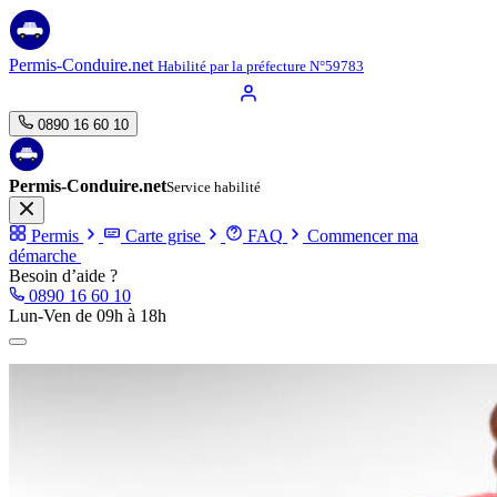
Aller
au
contenu
Permis-Conduire.net
Habilité par la préfecture N°59783
0890 16 60 10
Permis-Conduire.net
Service habilité
Permis
Carte grise
FAQ
Commencer ma
démarche
Besoin d’aide ?
0890 16 60 10
Lun-Ven de 09h à 18h