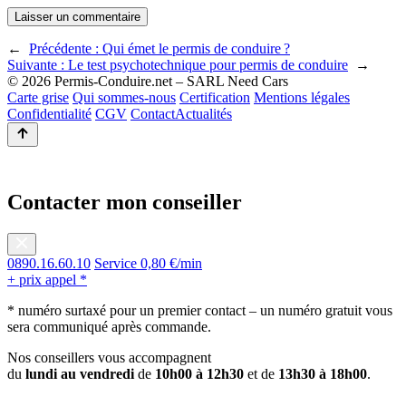
←
Précédente :
Qui émet le permis de conduire ?
Suivante :
Le test psychotechnique pour permis de conduire
→
© 2026 Permis-Conduire.net – SARL Need Cars
Carte grise
Qui sommes-nous
Certification
Mentions légales
Confidentialité
CGV
Contact
Actualités
Contacter mon conseiller
0890.16.60.10
Service 0,80 €/min
+ prix appel *
* numéro surtaxé pour un premier contact – un numéro gratuit vous
sera communiqué après commande.
Nos conseillers vous accompagnent
du
lundi au vendredi
de
10h00 à 12h30
et de
13h30 à 18h00
.