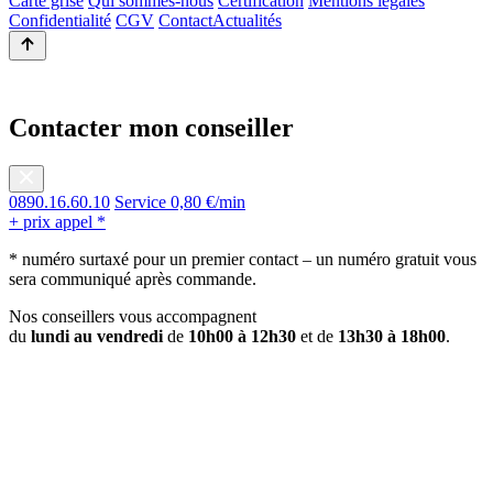
Carte grise
Qui sommes-nous
Certification
Mentions légales
Confidentialité
CGV
Contact
Actualités
Contacter mon conseiller
0890.16.60.10
Service 0,80 €/min
+ prix appel *
* numéro surtaxé pour un premier contact – un numéro gratuit vous
sera communiqué après commande.
Nos conseillers vous accompagnent
du
lundi au vendredi
de
10h00 à 12h30
et de
13h30 à 18h00
.