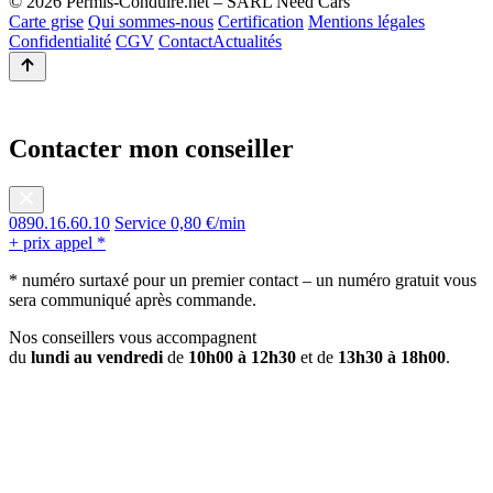
© 2026 Permis-Conduire.net – SARL Need Cars
Carte grise
Qui sommes-nous
Certification
Mentions légales
Confidentialité
CGV
Contact
Actualités
Contacter mon conseiller
0890.16.60.10
Service 0,80 €/min
+ prix appel *
* numéro surtaxé pour un premier contact – un numéro gratuit vous
sera communiqué après commande.
Nos conseillers vous accompagnent
du
lundi au vendredi
de
10h00 à 12h30
et de
13h30 à 18h00
.