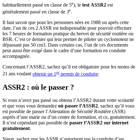
e
habituellement passé en classe de 5
), le
test ASSR2
est
e
généralement passé en classe de 3
.
Il faut savoir que pour les personnes nées en 1988 ou après cette
date, l’un de ces 2 ASSR est indispensable pour pouvoir effectuer
les 7 heures de formation pratique du brevet de sécurité routière ou
BSR. C’est ce dernier qui leur permet de piloter un cyclomoteur ne
dépassant pas 50 cm3. Dans certains cas, l’un de ces documents
peut aussi être exigé dans le cadre d’une formation en conduite
accompagnée.
Concernant l’ASSR2, sachez qu’il est obligatoire pour les moins de
er
21 ans voulant
obtenir un 1
permis de conduire
.
ASSR2 : où le passer
?
Si vous n’avez pas passé ou obtenu l’ASSR2 durant votre scolarité
et que vous vous demandez
où passer l’ASSR2
, sachez qu’il vous
est possible de passer l’Attestation de Sécurité Routière (ASR)
auprès d’une marie ou d’un centre de formation, et ce, gratuitement.
Il n’est cependant pas possible de
passer l’ASSR2 sur internet
gratuitement
.
Sinon, sachez que les ASSR n’autorisent pas la conduite d’un