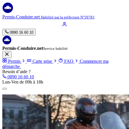
Aller
au
contenu
Permis-Conduire.net
Habilité par la préfecture N°59783
0890 16 60 10
Permis-Conduire.net
Service habilité
Permis
Carte grise
FAQ
Commencer ma
démarche
Besoin d’aide ?
0890 16 60 10
Lun-Ven de 09h à 18h