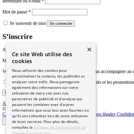
Obligatoire
Identifiant ou e-mail
*
Obligatoire
Mot de passe
*
Se souvenir de moi
Se connecter
S’inscrire
×
Obligatoire
Adresse e-mail
*
Ce site Web utilise des
Obligatoire
cookies
Mot de passe
*
Nous utilisons des cookies pour
Vos données personnelles seront utilisées pour vous accompagner au cou
personnaliser le contenu, les publicités et
analyser notre trafic. Nous partageons
Je veux recevoir des mises à jour sur les produits et les promotions
également des informations sur votre
S’inscrire
utilisation de notre site avec nos
partenaires de publicité et d'analyse qui
Accueil
»
Mon compte
peuvent les combiner avec d'autres
© 2026 Permis-Conduire.net – SARL Need Cars
informations que vous leur avez fournies ou
Carte grise
Qui sommes-nous
Certification
Mentions légales
Confident
qu'ils ont collectées lors de votre utilisation
de leurs services. Pour plus de détails,
consultez la
Politique de confidentialité de
Google
.
En savoir plus