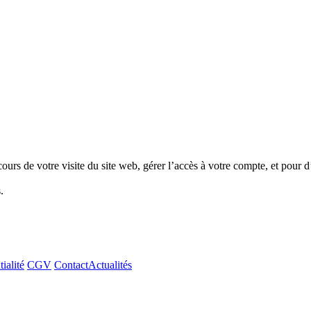
rs de votre visite du site web, gérer l’accès à votre compte, et pour d
.
ialité
CGV
Contact
Actualités