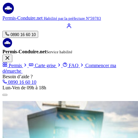
Aller
au
contenu
Permis-Conduire.net
Habilité par la préfecture N°59783
0890 16 60 10
Permis-Conduire.net
Service habilité
Permis
Carte grise
FAQ
Commencer ma
démarche
Besoin d’aide ?
0890 16 60 10
Lun-Ven de 09h à 18h