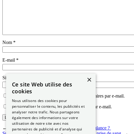
Nom
*
E-mail
*
×
Site web
Ce site Web utilise des
cookies
Prévenez-moi de tous les nouveaux commentaires par e-mail.
Nous utilisons des cookies pour
personnaliser le contenu, les publicités et
Prévenez-moi de tous les nouveaux articles par e-mail.
analyser notre trafic. Nous partageons
également des informations sur votre
utilisation de notre site avec nos
←
Précédente :
Comment obtenir le permis ambulance ?
partenaires de publicité et d'analyse qui
Suivante :
Permis de conduire : la nécessité d’une prise de sang
→