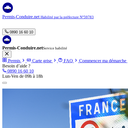
Aller
au
contenu
Permis-Conduire.net
Habilité par la préfecture N°59783
0890 16 60 10
Permis-Conduire.net
Service habilité
Permis
Carte grise
FAQ
Commencer ma démarche
Besoin d’aide ?
0890 16 60 10
Lun-Ven de 09h à 18h