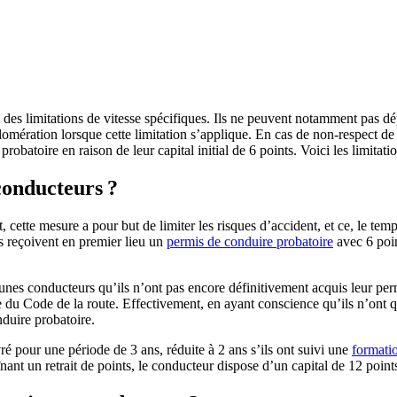
 des limitations de vitesse spécifiques. Ils ne peuvent notamment pas d
glomération lorsque cette limitation s’applique. En cas de non-respect d
robatoire en raison de leur capital initial de 6 points. Voici les limitat
conducteurs ?
t, cette mesure a pour but de limiter les risques d’accident, et ce, le te
rs reçoivent en premier lieu un
permis de conduire probatoire
avec 6 poin
unes conducteurs qu’ils n’ont pas encore définitivement acquis leur perm
 du Code de la route. Effectivement, en ayant conscience qu’ils n’ont que
nduire probatoire.
ré pour une période de 3 ans, réduite à 2 ans s’ils ont suivi une
formati
nant un retrait de points, le conducteur dispose d’un capital de 12 point