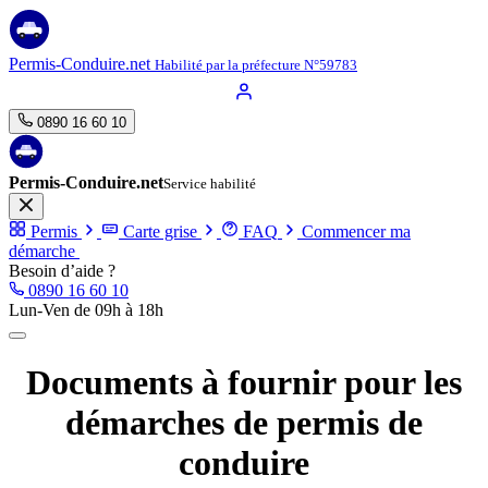
Aller
au
contenu
Permis-Conduire.net
Habilité par la préfecture N°59783
0890 16 60 10
Permis-Conduire.net
Service habilité
Permis
Carte grise
FAQ
Commencer ma
démarche
Besoin d’aide ?
0890 16 60 10
Lun-Ven de 09h à 18h
Documents à fournir pour les
démarches de permis de
conduire