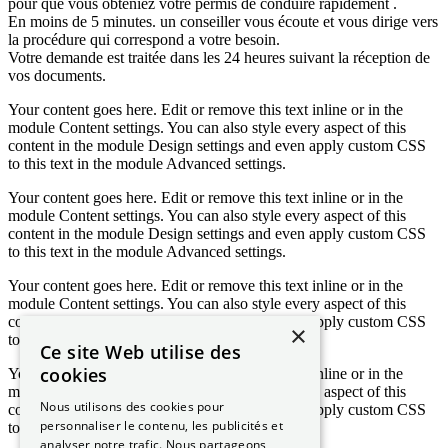
pour que vous obteniez votre permis de conduire rapidement .
En moins de 5 minutes. un conseiller vous écoute et vous dirige vers
la procédure qui correspond a votre besoin.
Votre demande est traitée dans les 24 heures suivant la réception de
vos documents.
Your content goes here. Edit or remove this text inline or in the
module Content settings. You can also style every aspect of this
content in the module Design settings and even apply custom CSS
to this text in the module Advanced settings.
Your content goes here. Edit or remove this text inline or in the
module Content settings. You can also style every aspect of this
content in the module Design settings and even apply custom CSS
to this text in the module Advanced settings.
Your content goes here. Edit or remove this text inline or in the
module Content settings. You can also style every aspect of this
content in the module Design settings and even apply custom CSS
×
to this text in the module Advanced settings.
Ce site Web utilise des
cookies
Your content goes here. Edit or remove this text inline or in the
module Content settings. You can also style every aspect of this
Nous utilisons des cookies pour
content in the module Design settings and even apply custom CSS
personnaliser le contenu, les publicités et
to this text in the module Advanced settings.
analyser notre trafic. Nous partageons