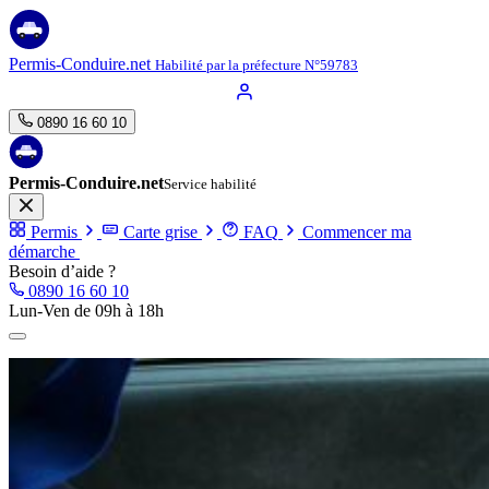
Aller
au
contenu
Permis-Conduire.net
Habilité par la préfecture N°59783
0890 16 60 10
Permis-Conduire.net
Service habilité
Permis
Carte grise
FAQ
Commencer ma
démarche
Besoin d’aide ?
0890 16 60 10
Lun-Ven de 09h à 18h