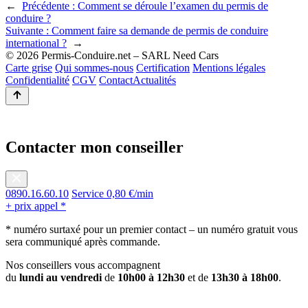
←
Précédente :
Comment se déroule l’examen du permis de
conduire ?
Suivante :
Comment faire sa demande de permis de conduire
international ?
→
© 2026 Permis-Conduire.net – SARL Need Cars
Carte grise
Qui sommes-nous
Certification
Mentions légales
Confidentialité
CGV
Contact
Actualités
Contacter mon conseiller
0890.16.60.10
Service 0,80 €/min
+ prix appel *
* numéro surtaxé pour un premier contact – un numéro gratuit vous
sera communiqué après commande.
Nos conseillers vous accompagnent
du
lundi au vendredi
de
10h00 à 12h30
et de
13h30 à 18h00
.