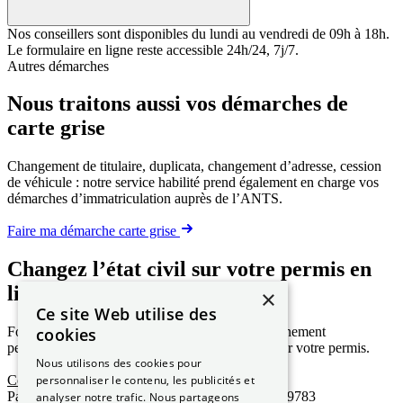
Nos conseillers sont disponibles du lundi au vendredi de 09h à 18h.
Le formulaire en ligne reste accessible 24h/24, 7j/7.
Autres démarches
Nous traitons aussi vos démarches de
carte grise
Changement de titulaire, duplicata, changement d’adresse, cession
de véhicule : notre service habilité prend également en charge vos
démarches d’immatriculation auprès de l’ANTS.
Faire ma démarche carte grise
Changez l’état civil sur votre permis en
ligne
×
Ce site Web utilise des
cookies
Formulaire en ligne, traitement rapide, accompagnement
personnalisé pour mettre à jour le nom figurant sur votre permis.
Nous utilisons des cookies pour
personnaliser le contenu, les publicités et
Commencer ma démarche
Paiement sécurisé
Traitement 24h
Habilitation n° 59783
analyser notre trafic. Nous partageons