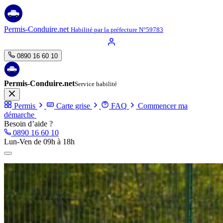
Aller
au
contenu
Permis-Conduire.net
Habilité par la préfecture N°59783
0890 16 60 10
Permis-Conduire.net
Service habilité
Permis
Carte grise
FAQ
Commencer ma
démarche
Besoin d’aide ?
0890 16 60 10
Lun-Ven de 09h à 18h