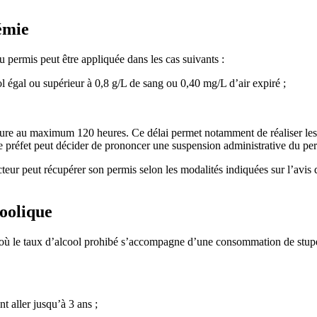
émie
u permis peut être appliquée dans les cas suivants :
l égal ou supérieur à 0,8 g/L de sang ou 0,40 mg/L d’air expiré ;
ure au maximum 120 heures. Ce délai permet notamment de réaliser les 
e préfet peut décider de prononcer une suspension administrative du permi
cteur peut récupérer son permis selon les modalités indiquées sur l’avis d
coolique
as où le taux d’alcool prohibé s’accompagne d’une consommation de stup
t aller jusqu’à 3 ans ;