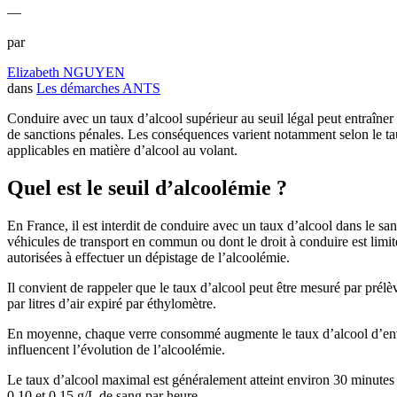
—
par
Elizabeth NGUYEN
dans
Les démarches ANTS
Conduire avec un taux d’alcool supérieur au seuil légal peut entraîner 
de sanctions pénales. Les conséquences varient notamment selon le taux 
applicables en matière d’alcool au volant.
Quel est le seuil d’alcoolémie ?
En France, il est interdit de conduire avec un taux d’alcool dans le sa
véhicules de transport en commun ou dont le droit à conduire est limit
autorisées à effectuer un dépistage de l’alcoolémie.
Il convient de rappeler que le taux d’alcool peut être mesuré par pr
par litres d’air expiré par éthylomètre.
En moyenne, chaque verre consommé augmente le taux d’alcool d’environ
influencent l’évolution de l’alcoolémie.
Le taux d’alcool maximal est généralement atteint environ 30 minutes
0,10 et 0,15 g/L de sang par heure.